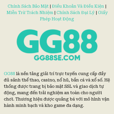
Chính Sách Bảo Mật
|
Điều Khoản Và Điều Kiện
|
Miễn Trừ Trách Nhiệm
|
Chính Sách Đại Lý
|
Giấy
Phép Hoạt Động
GG88
là nền tảng giải trí trực tuyến cung cấp đầy
đủ sảnh thể thao, casino, nổ hũ, bắn cá và xổ số. Hệ
thống được trang bị bảo mật SSL và giao dịch tự
động, mang đến trải nghiệm an toàn cho người
chơi. Thương hiệu được quảng bá với mô hình vận
hành minh bạch và kho game đa dạng.