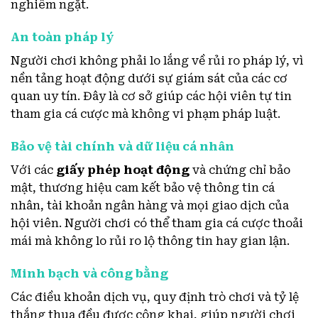
nghiêm ngặt.
An toàn pháp lý
Người chơi không phải lo lắng về rủi ro pháp lý, vì
nền tảng hoạt động dưới sự giám sát của các cơ
quan uy tín. Đây là cơ sở giúp các hội viên tự tin
tham gia cá cược mà không vi phạm pháp luật.
Bảo vệ tài chính và dữ liệu cá nhân
Với các
giấy phép hoạt động
và chứng chỉ bảo
mật, thương hiệu cam kết bảo vệ thông tin cá
nhân, tài khoản ngân hàng và mọi giao dịch của
hội viên. Người chơi có thể tham gia cá cược thoải
mái mà không lo rủi ro lộ thông tin hay gian lận.
Minh bạch và công bằng
Các điều khoản dịch vụ, quy định trò chơi và tỷ lệ
thắng thua đều được công khai, giúp người chơi