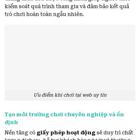
kiểm soát quá trình tham gia và đảm bảo kết quả
trò chơi hoàn toàn ngẫu nhiên.
Ưu điểm khi chơi tại web uy tín
Tạo môi trường chơi chuyên nghiệp và ổn
định
Nền tảng có
giấy phép hoạt động
sẽ duy trì chất