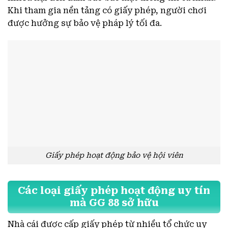
Khi tham gia nền tảng có giấy phép, người chơi
được hưởng sự bảo vệ pháp lý tối đa.
Giấy phép hoạt động bảo vệ hội viên
Các loại giấy phép hoạt động uy tín
mà GG 88 sở hữu
Nhà cái được cấp giấy phép
từ nhiều tổ chức uy