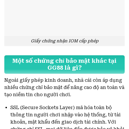
Giấy chứng nhận IOM cấp phép
Một số chứng chỉ bảo mật khác tại
GG88 là gì?
Ngoài giấy phép kinh doanh, nhà cái còn áp dụng
nhiều chứng chỉ bảo mật để nâng cao độ an toàn và
tạo niềm tin cho người chơi.
SSL (Secure Sockets Layer) mã hóa toàn bộ
thông tin người chơi nhập vào hệ thống, từ tài
khoản, mật khẩu đến giao dịch tài chính. Với