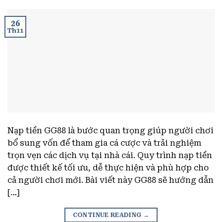
26
Th11
Nạp tiền GG88 là bước quan trọng giúp người chơi
bổ sung vốn để tham gia cá cược và trải nghiệm
trọn vẹn các dịch vụ tại nhà cái. Quy trình nạp tiền
được thiết kế tối ưu, dễ thực hiện và phù hợp cho
cả người chơi mới. Bài viết này GG88 sẽ hướng dẫn
[…]
CONTINUE READING
→