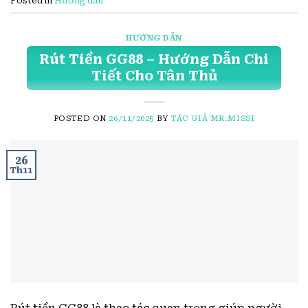
Posted in
Hướng dẫn
HƯỚNG DẪN
Rút Tiền GG88 – Hướng Dẫn Chi
Tiết Cho Tân Thủ
POSTED ON
26/11/2025
BY
TÁC GIẢ MR.MISSI
26
Th11