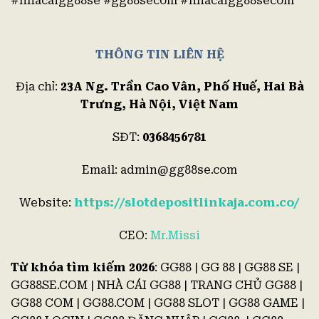
#nhacaigg88se #gg88secom #nhacaigg88secom
THÔNG TIN LIÊN HỆ
Địa chỉ:
23A Ng. Trần Cao Vân, Phố Huế, Hai Bà
Trưng, Hà Nội, Việt Nam
SĐT:
0368456781
Email:
admin@gg88se.com
Website:
https://slotdepositlinkaja.com.co/
CEO:
Mr.Missi
Từ khóa tìm kiếm 2026
: GG88 | GG 88 | GG88 SE |
GG88SE.COM | NHÀ CÁI GG88 | TRANG CHỦ GG88 |
GG88 COM | GG88.COM | GG88 SLOT | GG88 GAME |