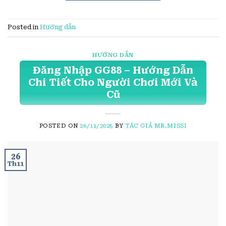
Posted in
Hướng dẫn
HƯỚNG DẪN
Đăng Nhập GG88 – Hướng Dẫn
Chi Tiết Cho Người Chơi Mới Và
Cũ
POSTED ON
26/11/2025
BY
TÁC GIẢ MR.MISSI
26
Th11