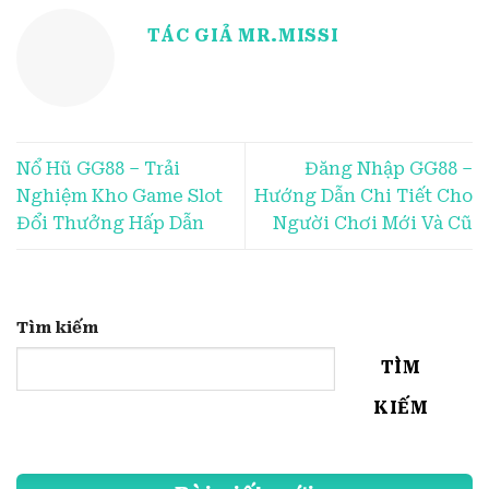
TÁC GIẢ MR.MISSI
Nổ Hũ GG88 – Trải
Đăng Nhập GG88 –
Nghiệm Kho Game Slot
Hướng Dẫn Chi Tiết Cho
Đổi Thưởng Hấp Dẫn
Người Chơi Mới Và Cũ
Tìm kiếm
TÌM
KIẾM