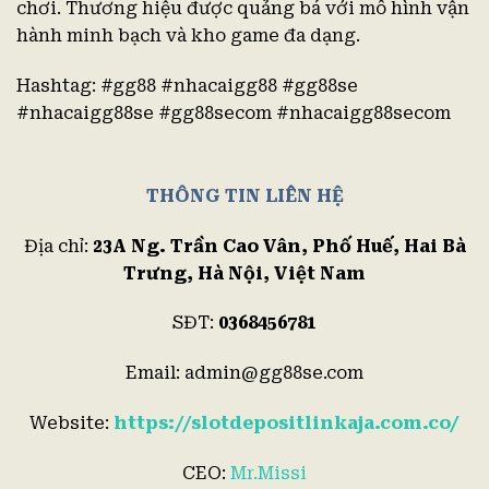
chơi. Thương hiệu được quảng bá với mô hình vận
hành minh bạch và kho game đa dạng.
Hashtag:
#gg88 #nhacaigg88 #gg88se
#nhacaigg88se #gg88secom #nhacaigg88secom
THÔNG TIN LIÊN HỆ
Địa chỉ:
23A Ng. Trần Cao Vân, Phố Huế, Hai Bà
Trưng, Hà Nội, Việt Nam
SĐT:
0368456781
Email:
admin@gg88se.com
Website:
https://slotdepositlinkaja.com.co/
CEO:
Mr.Missi