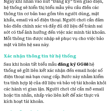
Ngay khi nhấn vào nút “Đăng ký” trên giao diện,
hệ thống sẽ hiển thị biểu mẫu yêu cầu điền các
thông tin cơ bản bao gồm tên người dùng, mật
khẩu, email và số điện thoại. Người chơi cần đảm
bảo điền chính xác và đầy đủ dữ liệu để tránh sai
sót có thể ảnh hưởng đến việc xác minh tài khoản.
Mỗi thông tin được nhập sẽ phục vụ cho việc bảo
mật và liên hệ sau này.
Xác nhận thông tin từ hệ thống
Sau khi hoàn tất biểu mẫu
đăng ký GG88
hệ
thống sẽ gửi liên kết xác nhận đến email hoặc số
điện thoại mà bạn cung cấp. Bước này nhằm kiểm
tra tính hợp lệ của dữ liệu và bảo vệ tài khoản khỏi
các hành vi gian lận. Người chơi chỉ cần mở email
hoặc tin nhắn, nhấp vào liên kết để xác thực và
kích hoạt tài khoản.