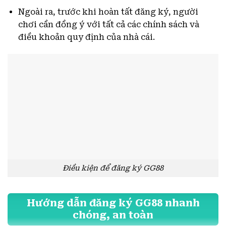
Ngoài ra, trước khi hoàn tất đăng ký, người
chơi cần đồng ý với tất cả các chính sách và
điều khoản quy định của nhà cái.
Điều kiện để đăng ký GG88
Hướng dẫn đăng ký GG88 nhanh
chóng, an toàn