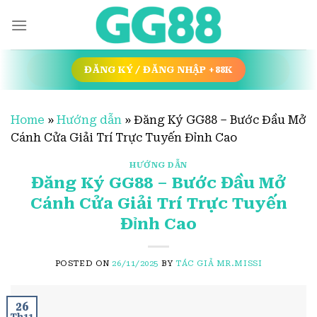
Skip
to
content
ĐĂNG KÝ / ĐĂNG NHẬP +88K
Home
»
Hướng dẫn
»
Đăng Ký GG88 – Bước Đầu Mở
Cánh Cửa Giải Trí Trực Tuyến Đỉnh Cao
HƯỚNG DẪN
Đăng Ký GG88 – Bước Đầu Mở
Cánh Cửa Giải Trí Trực Tuyến
Đỉnh Cao
POSTED ON
26/11/2025
BY
TÁC GIẢ MR.MISSI
26
Th11