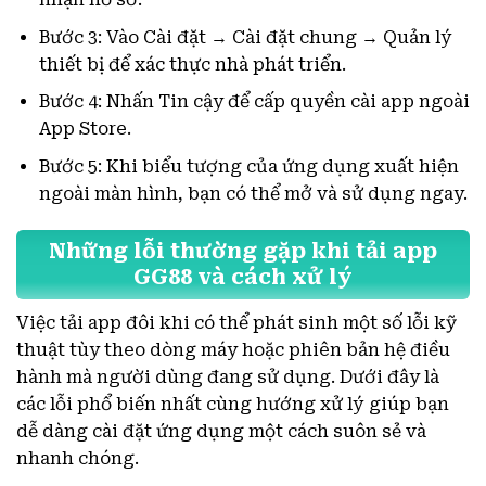
Bước 3: Vào Cài đặt → Cài đặt chung → Quản lý
thiết bị để xác thực nhà phát triển.
Bước 4: Nhấn Tin cậy để cấp quyền cài app ngoài
App Store.
Bước 5: Khi biểu tượng của ứng dụng xuất hiện
ngoài màn hình, bạn có thể mở và sử dụng ngay.
Những lỗi thường gặp khi tải app
GG88 và cách xử lý
Việc tải app đôi khi có thể phát sinh một số lỗi kỹ
thuật tùy theo dòng máy hoặc phiên bản hệ điều
hành mà người dùng đang sử dụng. Dưới đây là
các lỗi phổ biến nhất cùng hướng xử lý giúp bạn
dễ dàng cài đặt ứng dụng một cách suôn sẻ và
nhanh chóng.