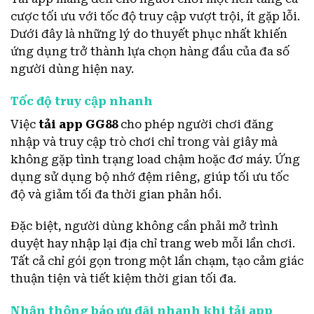
cược tối ưu với tốc độ truy cập vượt trội, ít gặp lỗi.
Dưới đây là những lý do thuyết phục nhất khiến
ứng dụng trở thành lựa chọn hàng đầu của đa số
người dùng hiện nay.
Tốc độ truy cập nhanh
Việc
tải app GG88
cho phép người chơi đăng
nhập và truy cập trò chơi chỉ trong vài giây mà
không gặp tình trạng load chậm hoặc đơ máy. Ứng
dụng sử dụng bộ nhớ đệm riêng, giúp tối ưu tốc
độ và giảm tối đa thời gian phản hồi.
Đặc biệt, người dùng không cần phải mở trình
duyệt hay nhập lại địa chỉ trang web mỗi lần chơi.
Tất cả chỉ gói gọn trong một lần chạm, tạo cảm giác
thuận tiện và tiết kiệm thời gian tối đa.
Nhận thông báo ưu đãi nhanh khi tải app