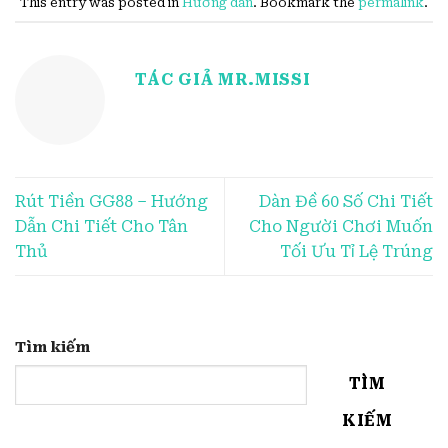
This entry was posted in
Hướng dẫn
. Bookmark the
permalink
.
TÁC GIẢ MR.MISSI
Rút Tiền GG88 – Hướng
Dàn Đề 60 Số Chi Tiết
Dẫn Chi Tiết Cho Tân
Cho Người Chơi Muốn
Thủ
Tối Ưu Tỉ Lệ Trúng
Tìm kiếm
TÌM
KIẾM