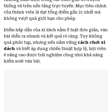
thống và trên nền tảng trực tuyến. Mục tiêu chính
của thành viên là đạt tổng điểm gần 21 nhất mà
không vượt quá giới hạn cho phép.
Điểm hấp dẫn của xì dách nằm ở luật đơn giản, ván
bài diễn ra nhanh và kết quả rõ ràng. Tuy không
quá phức tạp, nhưng nếu nắm vững
cách chơi xì
dách
và biết áp dụng chiến thuật hợp lý, hội viên
ẽ nâng cao được trải nghiệm cũng như khả năng
kiểm soát ván bài.