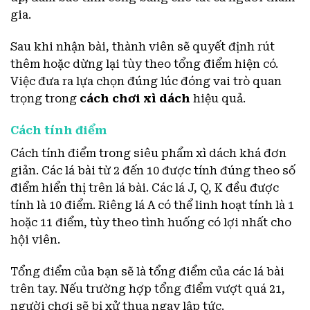
gia.
Sau khi nhận bài, thành viên sẽ quyết định rút
thêm hoặc dừng lại tùy theo tổng điểm hiện có.
Việc đưa ra lựa chọn đúng lúc đóng vai trò quan
trọng trong
cách chơi xì dách
hiệu quả.
Cách tính điểm
Cách tính điểm trong siêu phẩm xì dách khá đơn
giản. Các lá bài từ 2 đến 10 được tính đúng theo số
điểm hiển thị trên lá bài. Các lá J, Q, K đều được
tính là 10 điểm. Riêng lá A có thể linh hoạt tính là 1
hoặc 11 điểm, tùy theo tình huống có lợi nhất cho
hội viên.
Tổng điểm của bạn sẽ là tổng điểm của các lá bài
trên tay. Nếu trường hợp tổng điểm vượt quá 21,
người chơi sẽ bị xử thua ngay lập tức.