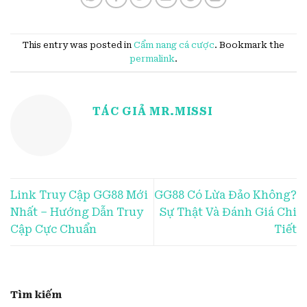
This entry was posted in
Cẩm nang cá cược
. Bookmark the
permalink
.
TÁC GIẢ MR.MISSI
Link Truy Cập GG88 Mới
GG88 Có Lừa Đảo Không?
Nhất – Hướng Dẫn Truy
Sự Thật Và Đánh Giá Chi
Cập Cực Chuẩn
Tiết
Tìm kiếm