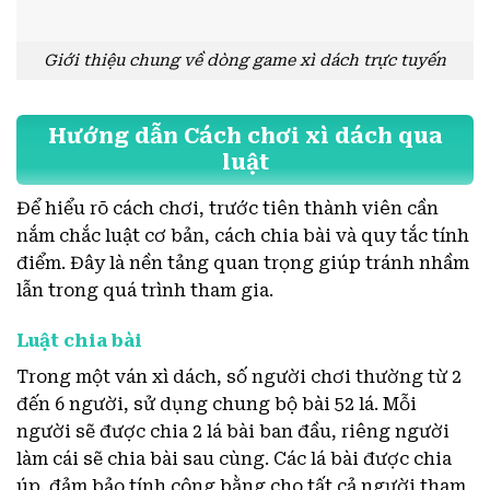
Giới thiệu chung về dòng game xì dách trực tuyến
Hướng dẫn Cách chơi xì dách qua
luật
Để hiểu rõ cách chơi, trước tiên thành viên cần
nắm chắc luật cơ bản, cách chia bài và quy tắc tính
điểm. Đây là nền tảng quan trọng giúp tránh nhầm
lẫn trong quá trình tham gia.
Luật chia bài
Trong một ván xì dách, số người chơi thường từ 2
đến 6 người, sử dụng chung bộ bài 52 lá. Mỗi
người sẽ được chia 2 lá bài ban đầu, riêng người
làm cái sẽ chia bài sau cùng. Các lá bài được chia
úp, đảm bảo tính công bằng cho tất cả người tham