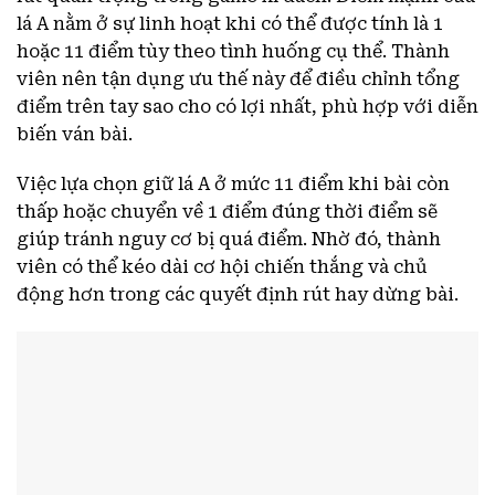
lá A nằm ở sự linh hoạt khi có thể được tính là 1
hoặc 11 điểm tùy theo tình huống cụ thể. Thành
viên nên tận dụng ưu thế này để điều chỉnh tổng
điểm trên tay sao cho có lợi nhất, phù hợp với diễn
biến ván bài.
Việc lựa chọn giữ lá A ở mức 11 điểm khi bài còn
thấp hoặc chuyển về 1 điểm đúng thời điểm sẽ
giúp tránh nguy cơ bị quá điểm. Nhờ đó, thành
viên có thể kéo dài cơ hội chiến thắng và chủ
động hơn trong các quyết định rút hay dừng bài.