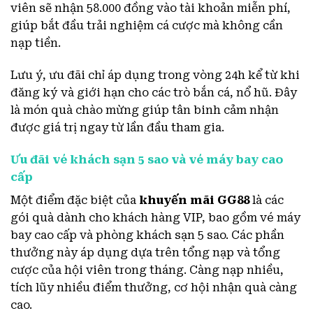
viên sẽ nhận 58.000 đồng vào tài khoản miễn phí,
giúp bắt đầu trải nghiệm cá cược mà không cần
nạp tiền.
Lưu ý, ưu đãi chỉ áp dụng trong vòng 24h kể từ khi
đăng ký và giới hạn cho các trò bắn cá, nổ hũ. Đây
là món quà chào mừng giúp tân binh cảm nhận
được giá trị ngay từ lần đầu tham gia.
Ưu đãi vé khách sạn 5 sao và vé máy bay cao
cấp
Một điểm đặc biệt của
khuyến mãi GG88
là các
gói quà dành cho khách hàng VIP, bao gồm vé máy
bay cao cấp và phòng khách sạn 5 sao. Các phần
thưởng này áp dụng dựa trên tổng nạp và tổng
cược của hội viên trong tháng. Càng nạp nhiều,
tích lũy nhiều điểm thưởng, cơ hội nhận quà càng
cao.