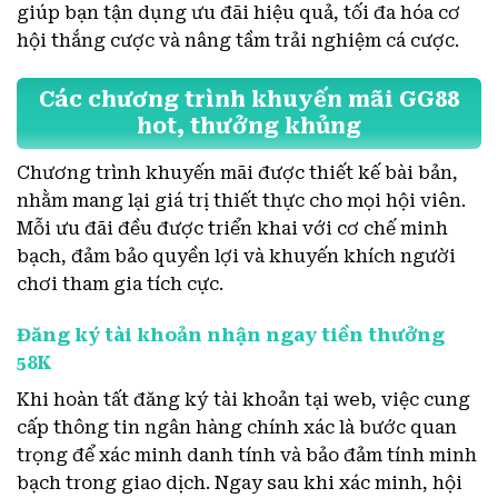
giúp bạn tận dụng ưu đãi hiệu quả, tối đa hóa cơ
hội thắng cược và nâng tầm trải nghiệm cá cược.
Các chương trình khuyến mãi GG88
hot, thưởng khủng
Chương trình khuyến mãi được thiết kế bài bản,
nhằm mang lại giá trị thiết thực cho mọi hội viên.
Mỗi ưu đãi đều được triển khai với cơ chế minh
bạch, đảm bảo quyền lợi và khuyến khích người
chơi tham gia tích cực.
Đăng ký tài khoản nhận ngay tiền thưởng
58K
Khi hoàn tất đăng ký tài khoản tại web, việc cung
cấp thông tin ngân hàng chính xác là bước quan
trọng để xác minh danh tính và bảo đảm tính minh
bạch trong giao dịch. Ngay sau khi xác minh, hội