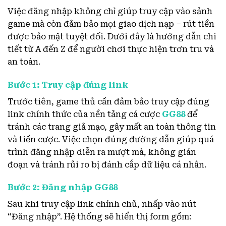
Việc đăng nhập không chỉ giúp truy cập vào sảnh
game mà còn đảm bảo mọi giao dịch nạp – rút tiền
được bảo mật tuyệt đối. Dưới đây là hướng dẫn chi
tiết từ A đến Z để người chơi thực hiện trơn tru và
an toàn.
Bước 1: Truy cập đúng link
Trước tiên, game thủ cần đảm bảo truy cập đúng
link chính thức của nền tảng cá cược
GG88
để
tránh các trang giả mạo, gây mất an toàn thông tin
và tiền cược. Việc chọn đúng đường dẫn giúp quá
trình đăng nhập diễn ra mượt mà, không gián
đoạn và tránh rủi ro bị đánh cắp dữ liệu cá nhân.
Bước 2: Đăng nhập GG88
Sau khi truy cập link chính chủ, nhấp vào nút
“Đăng nhập”. Hệ thống sẽ hiển thị form gồm: