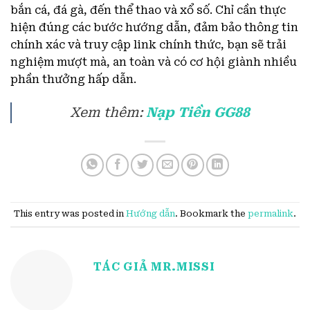
bắn cá, đá gà, đến thể thao và xổ số. Chỉ cần thực
hiện đúng các bước hướng dẫn, đảm bảo thông tin
chính xác và truy cập link chính thức, bạn sẽ trải
nghiệm mượt mà, an toàn và có cơ hội giành nhiều
phần thưởng hấp dẫn.
Xem thêm:
Nạp Tiền GG88
This entry was posted in
Hướng dẫn
. Bookmark the
permalink
.
TÁC GIẢ MR.MISSI