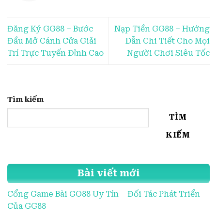
Đăng Ký GG88 – Bước
Nạp Tiền GG88 – Hướng
Đầu Mở Cánh Cửa Giải
Dẫn Chi Tiết Cho Mọi
Trí Trực Tuyến Đỉnh Cao
Người Chơi Siêu Tốc
Tìm kiếm
TÌM
KIẾM
Bài viết mới
Cổng Game Bài GO88 Uy Tín – Đối Tác Phát Triển
Của GG88