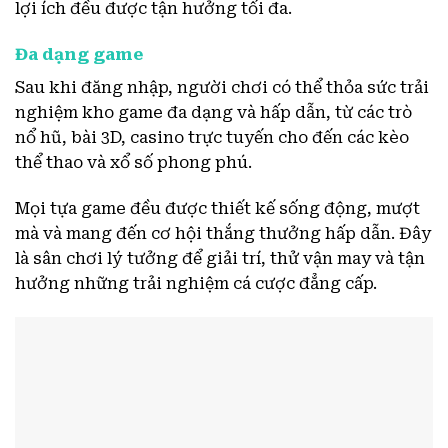
lợi ích đều được tận hưởng tối đa.
Đa dạng game
Sau khi đăng nhập, người chơi có thể thỏa sức trải
nghiệm kho game đa dạng và hấp dẫn, từ các trò
nổ hũ, bài 3D, casino trực tuyến cho đến các kèo
thể thao và xổ số phong phú.
Mọi tựa game đều được thiết kế sống động, mượt
mà và mang đến cơ hội thắng thưởng hấp dẫn. Đây
là sân chơi lý tưởng để giải trí, thử vận may và tận
hưởng những trải nghiệm cá cược đẳng cấp.