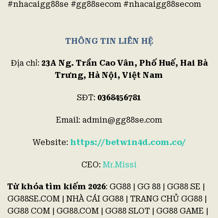
#nhacaigg88se #gg88secom #nhacaigg88secom
THÔNG TIN LIÊN HỆ
Địa chỉ:
23A Ng. Trần Cao Vân, Phố Huế, Hai Bà
Trưng, Hà Nội, Việt Nam
SĐT:
0368456781
Email:
admin@gg88se.com
Website:
https://betw1n4d.com.co/
CEO:
Mr.Missi
Từ khóa tìm kiếm 2026
: GG88 | GG 88 | GG88 SE |
GG88SE.COM | NHÀ CÁI GG88 | TRANG CHỦ GG88 |
GG88 COM | GG88.COM | GG88 SLOT | GG88 GAME |