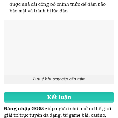
được nhà cái công bố chính thức để đảm bảo
bảo mật và tránh bị lừa đảo.
Lưu ý khi truy cập cần nắm
Kết luận
Đăng nhập GG88
giúp người chơi mở ra thế giới
giải trí trực tuyến đa dạng, từ game bài, casino,