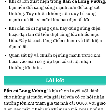
Khi cá lớn xuất hiện trong
Bắn cá Long Vương
,
bạn nên đổi sang súng mạnh hơn để tăng sát
thương. Tuy nhiên không nên duy trì súng
mạnh quá lâu vì mức tiêu hao đạn rất lớn.
Khi đàn cá đi ngang qua, hãy dùng súng điện
hoặc đạn lan để tiêu diệt cùng lúc nhiều mục
tiêu. Đây là cách tăng điểm nhanh và tiết kiệm
đạn nhất.
Quan sát kỹ và chuẩn bị súng mạnh trước khi
boss vào màn sẽ giúp bạn có cơ hội nhận
thưởng lớn hơn.
Lời kết
Bắn cá Long Vương
là lựa chọn tuyệt vời dành
cho những ai muốn vừa giải trí vừa có cơ hội nhận
thưởng lớn khi tham gia tại nhà cái GG88. Với giao
diện đẹp mắt, nhiều vũ khí mạnh mẽ, boss khủng