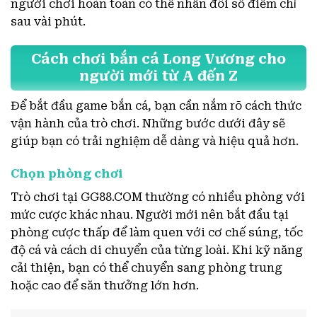
người chơi hoàn toàn có thể nhân đôi số điểm chỉ
sau vài phút.
Cách chơi bắn cá Long Vương cho
người mới từ A đến Z
Để bắt đầu game bắn cá, bạn cần nắm rõ cách thức
vận hành của trò chơi. Những bước dưới đây sẽ
giúp bạn có trải nghiệm dễ dàng và hiệu quả hơn.
Chọn phòng chơi
Trò chơi tại GG88.COM thường có nhiều phòng với
mức cược khác nhau. Người mới nên bắt đầu tại
phòng cược thấp để làm quen với cơ chế súng, tốc
độ cá và cách di chuyển của từng loài. Khi kỹ năng
cải thiện, bạn có thể chuyển sang phòng trung
hoặc cao để săn thưởng lớn hơn.