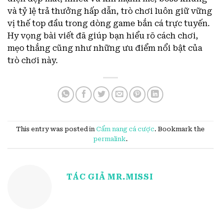
và tỷ lệ trả thưởng hấp dẫn, trò chơi luôn giữ vững
vị thế top đầu trong dòng game bắn cá trực tuyến.
Hy vọng bài viết đã giúp bạn hiểu rõ cách chơi,
mẹo thắng cũng như những ưu điểm nổi bật của
trò chơi này.
This entry was posted in
Cẩm nang cá cược
. Bookmark the
permalink
.
TÁC GIẢ MR.MISSI