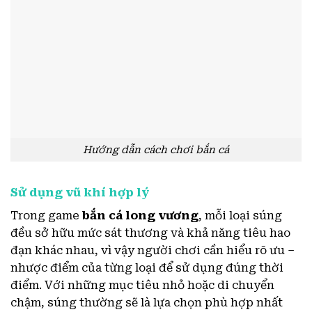
Hướng dẫn cách chơi bắn cá
Sử dụng vũ khí hợp lý
Trong game
bắn cá long vương
, mỗi loại súng
đều sở hữu mức sát thương và khả năng tiêu hao
đạn khác nhau, vì vậy người chơi cần hiểu rõ ưu –
nhược điểm của từng loại để sử dụng đúng thời
điểm. Với những mục tiêu nhỏ hoặc di chuyển
chậm, súng thường sẽ là lựa chọn phù hợp nhất