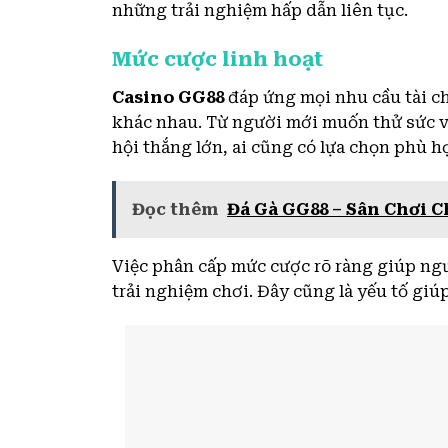
những trải nghiệm hấp dẫn liên tục.
Mức cược linh hoạt
Casino GG88
đáp ứng mọi nhu cầu tài c
khác nhau. Từ người mới muốn thử sức v
hội thắng lớn, ai cũng có lựa chọn phù h
Đọc thêm
Đá Gà GG88 – Sân Chơi C
Việc phân cấp mức cược rõ ràng giúp ngườ
trải nghiệm chơi. Đây cũng là yếu tố gi