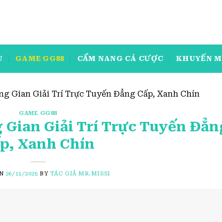
U
GAME GG88
CẨM NANG CÁ CƯỢC
KHUYẾN M
g Gian Giải Trí Trực Tuyến Đẳng Cấp, Xanh Chín
GAME GG88
 Gian Giải Trí Trực Tuyến Đẳn
p, Xanh Chín
ON
26/11/2025
BY
TÁC GIẢ MR.MISSI