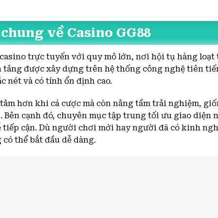
chung về Casino GG88
asino trực tuyến với quy mô lớn, nơi hội tụ hàng loạt 
n tảng được xây dựng trên hệ thống công nghệ tiên tiế
 nét và có tính ổn định cao.
 tâm hơn khi cá cược mà còn nâng tầm trải nghiệm, gi
. Bên cạnh đó, chuyên mục tập trung tối ưu giao diện 
ễ tiếp cận. Dù người chơi mới hay người đã có kinh ng
g có thể bắt đầu dễ dàng.