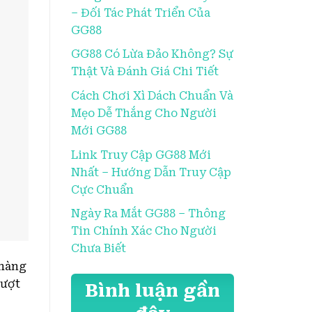
– Đối Tác Phát Triển Của
GG88
GG88 Có Lừa Đảo Không? Sự
Thật Và Đánh Giá Chi Tiết
Cách Chơi Xì Dách Chuẩn Và
Mẹo Dễ Thắng Cho Người
Mới GG88
Link Truy Cập GG88 Mới
Nhất – Hướng Dẫn Truy Cập
Cực Chuẩn
Ngày Ra Mắt GG88 – Thông
Tin Chính Xác Cho Người
Chưa Biết
 hàng
mượt
Bình luận gần